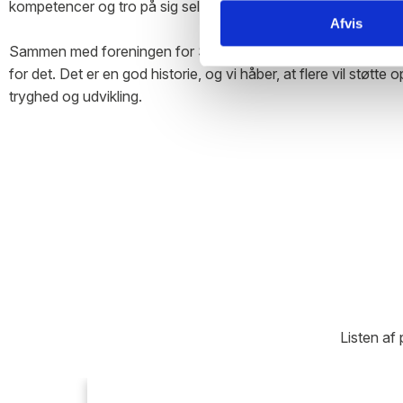
kompetencer og tro på sig selv.
Afvis
Sammen med foreningen for Socialt Ansvar gør vi en forskel 
for det. Det er en god historie, og vi håber, at flere vil støtte
tryghed og udvikling.
Listen af