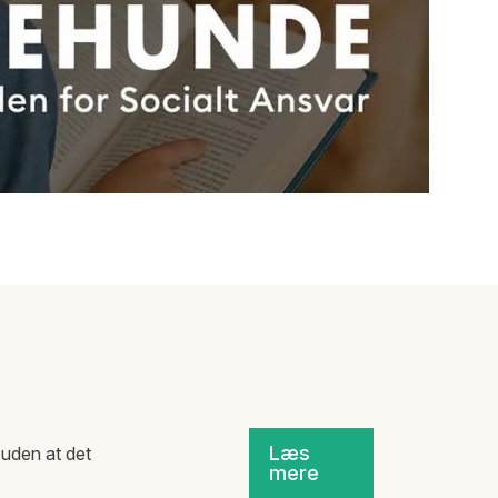
Læs
uden at det
mere