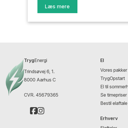
Læs mere
Tryg
Energi
El
Vores pakker
Trindsøvej 6, 1.
TrygOpstart
8000 Aarhus C
El til sommer
CVR. 45679365
Se timepriser
Bestil elaftale
Erhverv