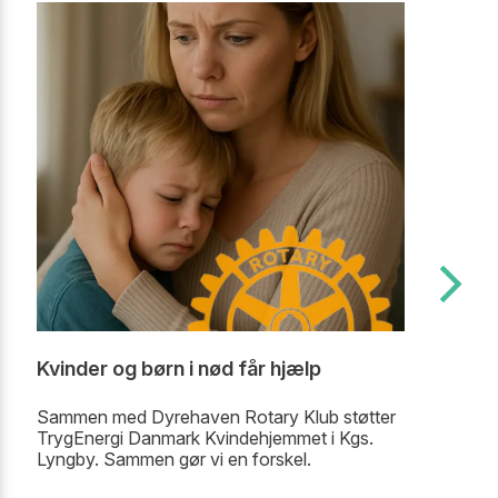
Kvinder og børn i nød får hjælp
L
Sammen med Dyrehaven Rotary Klub støtter
Sa
TrygEnergi Danmark Kvindehjemmet i Kgs.
st
Lyngby. Sammen gør vi en forskel.
få
go