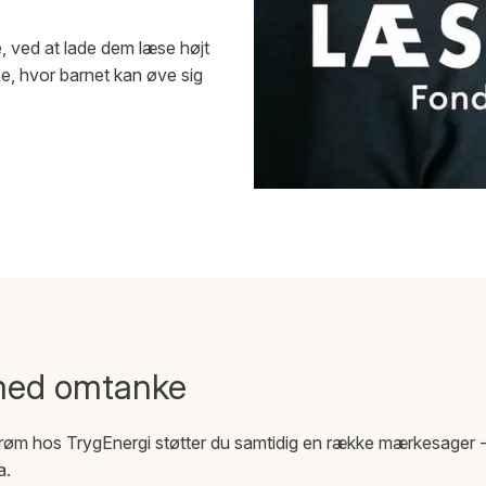
e, ved at lade dem læse højt
me, hvor barnet kan øve sig
med omtanke
røm hos TrygEnergi støtter du samtidig en række mærkesager -
a.