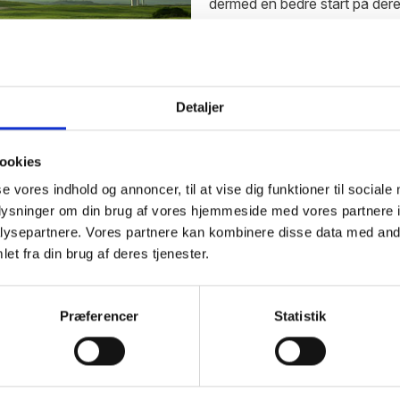
dermed en bedre start på der
Bestil elaftale
Detaljer
ookies
se vores indhold og annoncer, til at vise dig funktioner til sociale
oplysninger om din brug af vores hjemmeside med vores partnere i
ysepartnere. Vores partnere kan kombinere disse data med andr
et fra din brug af deres tjenester.
Præferencer
Statistik
r læring, tryghed og omsorg.
rn, der får styrket deres