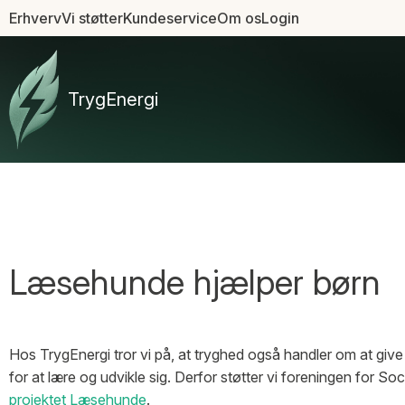
Erhverv
Vi støtter
Kundeservice
Om os
Login
Læsehunde hjælper børn
Hos TrygEnergi tror vi på, at tryghed også handler om at giv
for at lære og udvikle sig. Derfor støtter vi foreningen for So
projektet Læsehunde
.