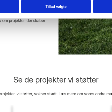
Tillad valgte
for de børn, der har mest brug
 op om projekter, der skaber
Se de projekter vi støtter
 projekter, vi støtter, vokser stødt. Læs mere om vores andre m