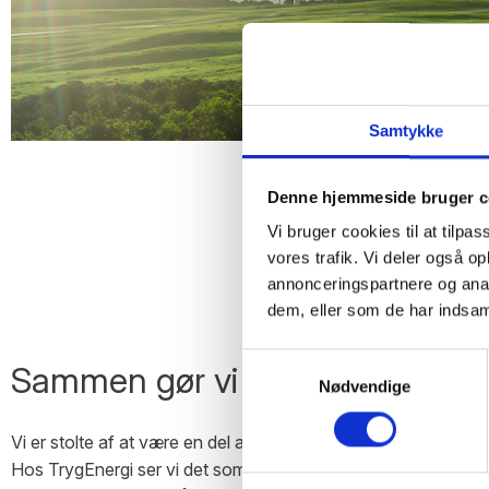
Samtykke
Denne hjemmeside bruger c
Vi bruger cookies til at tilpas
vores trafik. Vi deler også 
annonceringspartnere og anal
dem, eller som de har indsaml
Samtykkevalg
Sammen gør vi en forskel
Nødvendige
Vi er stolte af at være en del af dette initiativ, der kombinere
Hos TrygEnergi ser vi det som en investering i fremtiden – i bø