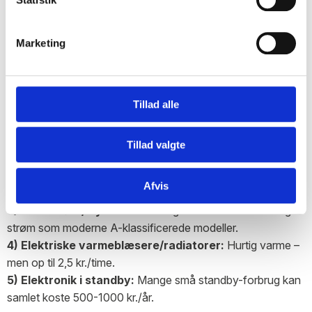
Marketing
Strømslugere, du bør kende til
Selv små apparater kan gøre større indhug i elregningen,
Tillad alle
end du måske tror. Vi har samlet de største strømslugere
herunder.
Tillad valgte
1) Gulvvarme
(el-baseret): Kan koste op mod 10–20 kr. pr.
døgn pr. rum.
Afvis
2) Tørretumbler:
Op til 4 kr. pr. gang – lufttør i stedet.
3) Gamle køle/fryseskabe:
Bruger ofte dobbelt så meget
strøm som moderne A-klassificerede modeller.
4) Elektriske varmeblæsere/radiatorer:
Hurtig varme –
men op til 2,5 kr./time.
5) Elektronik i standby:
Mange små standby-forbrug kan
samlet koste 500-1000 kr./år.