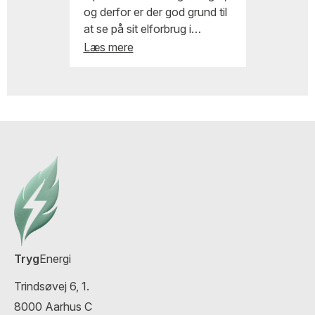
og derfor er der god grund til
at se på sit elforbrug i
hjemmet. Heldigvis er der
Læs mere
mange enkle måder at spare
på strømmen på uden at gå
på kompromis med
komforten.
Tryg
Energi
Trindsøvej 6, 1.
8000 Aarhus C