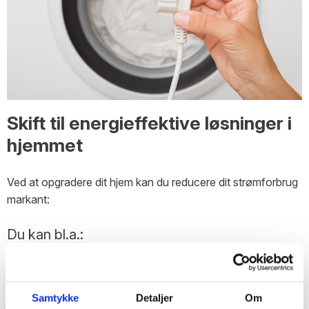
Skift til energieffektive løsninger i
hjemmet
Ved at opgradere dit hjem kan du reducere dit strømforbrug
markant:
Du kan bl.a.:
Skifte til LED-pærer i hele boligen.
Udskifte gamle hårde hvidevarer med energivenlige
Samtykke
Detaljer
Om
modeller.