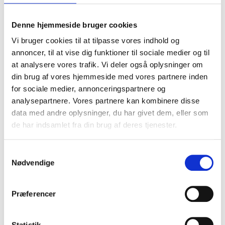
Vælge apparater i energiklasse A eller bedre.
Denne hjemmeside bruger cookies
Bruge elspareskinner til TV og elektronik.
Vi bruger cookies til at tilpasse vores indhold og
annoncer, til at vise dig funktioner til sociale medier og til
Sørge for korrekt indstilling af køl og frys.
at analysere vores trafik. Vi deler også oplysninger om
din brug af vores hjemmeside med vores partnere inden
Bruge energibesparende programmer på maskiner.
for sociale medier, annonceringspartnere og
analysepartnere. Vores partnere kan kombinere disse
data med andre oplysninger, du har givet dem, eller som
de har indsamlet fra din brug af deres tjenester.
Samtykkevalg
Nødvendige
Præferencer
Statistik