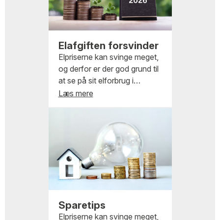
Elafgiften forsvinder
Elpriserne kan svinge meget,
og derfor er der god grund til
at se på sit elforbrug i
hjemmet. Heldigvis er der
Læs mere
mange enkle måder at spare
på strømmen på uden at gå
på kompromis med
komforten.
Sparetips
Elpriserne kan svinge meget,