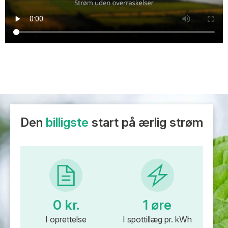
Den
billigste
start på ærlig strøm
0 kr.
1 øre
I oprettelse
I spottillæg pr. kWh