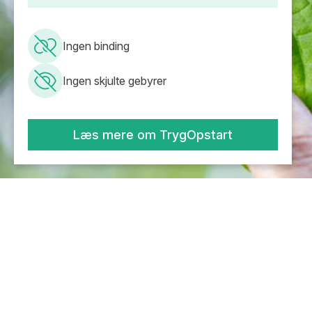
Ingen binding
Ingen skjulte gebyrer
Læs mere om TrygOpstart
Tjek dagens elpriser
Elpriserne ændrer sig hver time, og ved at følge
prisudviklingen kan du flytte dit strømforbrug til de billigste