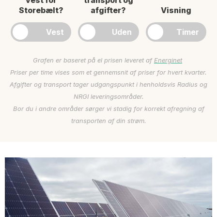
vest for
transport og
Storebælt?
afgifter?
Visning
Grafen er baseret på el prisen leveret af
Energinet
Priser per time vises som et gennemsnit af priser for hvert kvarter.
Afgifter og transport tager udgangspunkt i henholdsvis Radius og
NRGI leveringsområder.
Bor du i andre områder sørger vi stadig for korrekt afregning af
transporten af din strøm.