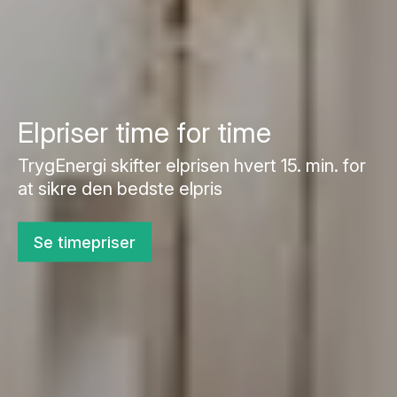
Elpriser time for time
TrygEnergi skifter elprisen hvert 15. min. for
at sikre den bedste elpris
Se timepriser